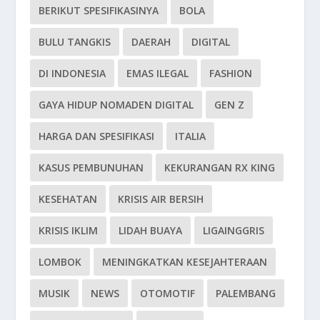
BERIKUT SPESIFIKASINYA
BOLA
BULU TANGKIS
DAERAH
DIGITAL
DI INDONESIA
EMAS ILEGAL
FASHION
GAYA HIDUP NOMADEN DIGITAL
GEN Z
HARGA DAN SPESIFIKASI
ITALIA
KASUS PEMBUNUHAN
KEKURANGAN RX KING
KESEHATAN
KRISIS AIR BERSIH
KRISIS IKLIM
LIDAH BUAYA
LIGAINGGRIS
LOMBOK
MENINGKATKAN KESEJAHTERAAN
MUSIK
NEWS
OTOMOTIF
PALEMBANG