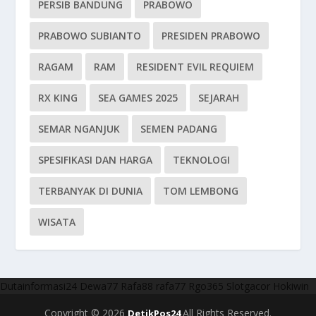
PERSIB BANDUNG
PRABOWO
PRABOWO SUBIANTO
PRESIDEN PRABOWO
RAGAM
RAM
RESIDENT EVIL REQUIEM
RX KING
SEA GAMES 2025
SEJARAH
SEMAR NGANJUK
SEMEN PADANG
SPESIFIKASI DAN HARGA
TEKNOLOGI
TERBANYAK DI DUNIA
TOM LEMBONG
WISATA
Dutainformasi24
Dewa77
Rafa88
rafa77
Rgo365
Slotgacor
Hokiwin
Copyright © 2026
All Rights Reserved.
DetikPos24