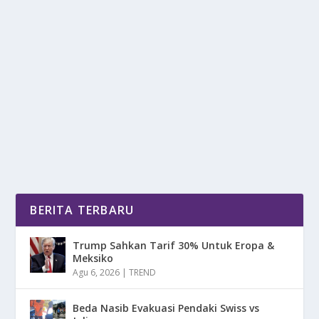
WARGA DI DORONG SULAP BENDUNG
SUROKARSAN JADI DESTINASI HITS
oleh
mimin1 penulis
|
Jan 23, 2026
|
DAERAH
|
0
|
Warga Di Dorong Sulap Bendung Surokarsan Jadi
Destinasi Hits Yang Menjadi Masukan Positif Bagi...
BACA SELENGKAPNYA
BERITA TERBARU
Trump Sahkan Tarif 30% Untuk Eropa &
Meksiko
Agu 6, 2026
|
TREND
Beda Nasib Evakuasi Pendaki Swiss vs