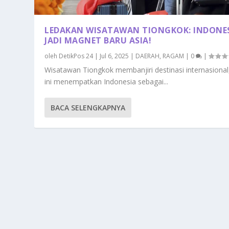
LEDAKAN WISATAWAN TIONGKOK: INDONE
JADI MAGNET BARU ASIA!
oleh
DetikPos 24
|
Jul 6, 2025
|
DAERAH
,
RAGAM
|
0
|
Wisatawan Tiongkok membanjiri destinasi internasional,
ini menempatkan Indonesia sebagai...
BACA SELENGKAPNYA