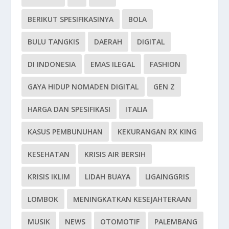
BERIKUT SPESIFIKASINYA
BOLA
BULU TANGKIS
DAERAH
DIGITAL
DI INDONESIA
EMAS ILEGAL
FASHION
GAYA HIDUP NOMADEN DIGITAL
GEN Z
HARGA DAN SPESIFIKASI
ITALIA
KASUS PEMBUNUHAN
KEKURANGAN RX KING
KESEHATAN
KRISIS AIR BERSIH
KRISIS IKLIM
LIDAH BUAYA
LIGAINGGRIS
LOMBOK
MENINGKATKAN KESEJAHTERAAN
MUSIK
NEWS
OTOMOTIF
PALEMBANG