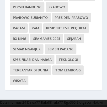
PERSIB BANDUNG
PRABOWO
PRABOWO SUBIANTO
PRESIDEN PRABOWO
RAGAM
RAM
RESIDENT EVIL REQUIEM
RX KING
SEA GAMES 2025
SEJARAH
SEMAR NGANJUK
SEMEN PADANG
SPESIFIKASI DAN HARGA
TEKNOLOGI
TERBANYAK DI DUNIA
TOM LEMBONG
WISATA
Dutainformasi24
Dewa77
Rafa88
rafa77
Rgo365
Slotgacor
Hokiwin