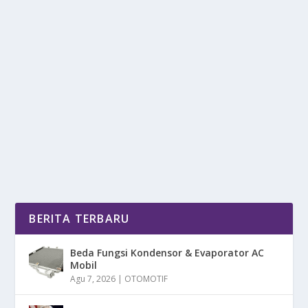
EVOLUSI COUNTER-STRIKE: MENELUSURI
JEJAK KEJAYAAN CS:GO
oleh
DetikPos 24
|
Des 23, 2025
|
DIGITAL
,
NEWS
,
SPORT
|
0
|
Counter Strike: Global Offensive (CS:GO) bukan
sekadar sebuah permainan komputer; ia adalah
sebuah...
BACA SELENGKAPNYA
BERITA TERBARU
Beda Fungsi Kondensor & Evaporator AC
Mobil
Agu 7, 2026
|
OTOMOTIF