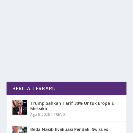
MARSELINO FERDINAN TUNJUKKAN
KELASNYA SAAT DEBUT DI TRENCIN
oleh
DetikPos 24
|
Okt 19, 2025
|
BOLA
|
0
|
Marselino Ferdinan Menjadi Sorotan Setelah
Menjalani Laga Perdananya Bersama Klub Asal
Slovakia AS...
BACA SELENGKAPNYA
BERITA TERBARU
Trump Sahkan Tarif 30% Untuk Eropa &
Meksiko
Agu 6, 2026
|
TREND
Beda Nasib Evakuasi Pendaki Swiss vs