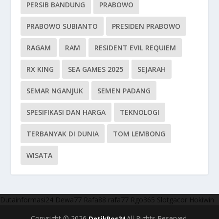
PERSIB BANDUNG
PRABOWO
PRABOWO SUBIANTO
PRESIDEN PRABOWO
RAGAM
RAM
RESIDENT EVIL REQUIEM
RX KING
SEA GAMES 2025
SEJARAH
SEMAR NGANJUK
SEMEN PADANG
SPESIFIKASI DAN HARGA
TEKNOLOGI
TERBANYAK DI DUNIA
TOM LEMBONG
WISATA
Dutainformasi24
Dewa77
Rafa88
rafa77
Rgo365
Slotgacor
Hokiwin
Copyright © 2026
All Rights Reserved.
DetikPos24