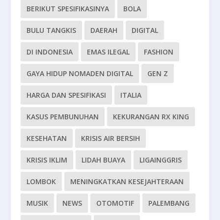
BERIKUT SPESIFIKASINYA
BOLA
BULU TANGKIS
DAERAH
DIGITAL
DI INDONESIA
EMAS ILEGAL
FASHION
GAYA HIDUP NOMADEN DIGITAL
GEN Z
HARGA DAN SPESIFIKASI
ITALIA
KASUS PEMBUNUHAN
KEKURANGAN RX KING
KESEHATAN
KRISIS AIR BERSIH
KRISIS IKLIM
LIDAH BUAYA
LIGAINGGRIS
LOMBOK
MENINGKATKAN KESEJAHTERAAN
MUSIK
NEWS
OTOMOTIF
PALEMBANG