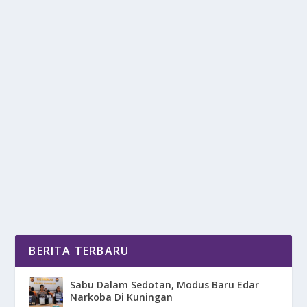
TANDA MOTOR HARUS SEGERA BERHENTI
JALAN
oleh
mimin1 penulis
|
Mei 20, 2026
|
OTOMOTIF
|
0
|
Tanda Motor Harus Segera Berhenti Jalan Dan
Berhenti Dalam Penggunaannya Yang Wajib Kalian
Ketahui...
BACA SELENGKAPNYA
BERITA TERBARU
Sabu Dalam Sedotan, Modus Baru Edar
Narkoba Di Kuningan