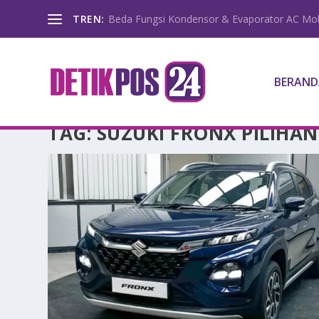
TREN:
Beda Fungsi Kondensor & Evaporator AC Mob
BERAND
TAG:
SUZUKI FRONX PILIHAN