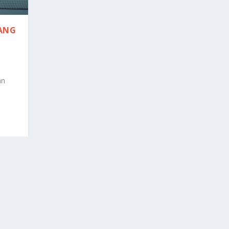
CANG
|
an