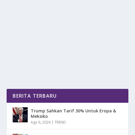
SONY XPERIA BELUM TAMAT: HP BARU
SIAP MELUNCUR GLOBAL!
oleh
mimin1 penulis
|
Feb 7, 2026
|
DIGITAL
|
0
|
Sony Xperia Belum Tamat: HP Baru Siap Meluncur
Global Yang Akan Datang Dan Di Prediksi Dalam
Waktu...
BACA SELENGKAPNYA
BERITA TERBARU
Trump Sahkan Tarif 30% Untuk Eropa &
Meksiko
Agu 6, 2026
|
TREND