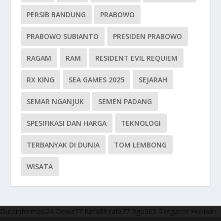
PERSIB BANDUNG
PRABOWO
PRABOWO SUBIANTO
PRESIDEN PRABOWO
RAGAM
RAM
RESIDENT EVIL REQUIEM
RX KING
SEA GAMES 2025
SEJARAH
SEMAR NGANJUK
SEMEN PADANG
SPESIFIKASI DAN HARGA
TEKNOLOGI
TERBANYAK DI DUNIA
TOM LEMBONG
WISATA
Dutainformasi24
Dewa77
Rafa88
rafa77
Rgo365
Slotgacor
Hokiwin