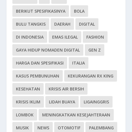
BERIKUT SPESIFIKASINYA
BOLA
BULU TANGKIS
DAERAH
DIGITAL
DI INDONESIA
EMAS ILEGAL
FASHION
GAYA HIDUP NOMADEN DIGITAL
GEN Z
HARGA DAN SPESIFIKASI
ITALIA
KASUS PEMBUNUHAN
KEKURANGAN RX KING
KESEHATAN
KRISIS AIR BERSIH
KRISIS IKLIM
LIDAH BUAYA
LIGAINGGRIS
LOMBOK
MENINGKATKAN KESEJAHTERAAN
MUSIK
NEWS
OTOMOTIF
PALEMBANG