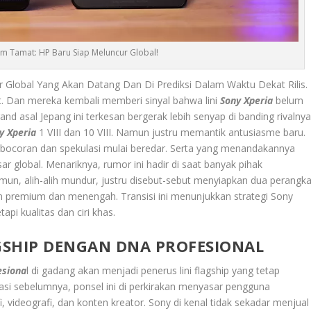
um Tamat: HP Baru Siap Meluncur Global!
Global Yang Akan Datang Dan Di Prediksi Dalam Waktu Dekat Rilis.
t. Dan mereka kembali memberi sinyal bahwa lini
Sony Xperia
belum
and asal Jepang ini terkesan bergerak lebih senyap di banding rivalnya
y Xperia
1 VIII dan 10 VIII. Namun justru memantik antusiasme baru.
bocoran dan spekulasi mulai beredar. Serta yang menandakannya
r global. Menariknya, rumor ini hadir di saat banyak pihak
n, alih-alih mundur, justru disebut-sebut menyiapkan dua perangka
 premium dan menengah. Transisi ini menunjukkan strategi Sony
api kualitas dan ciri khas.
LAGSHIP DENGAN DNA PROFESIONAL
esiona
l di gadang akan menjadi penerus lini flagship yang tetap
si sebelumnya, ponsel ini di perkirakan menyasar pengguna
i, videografi, dan konten kreator. Sony di kenal tidak sekadar menjual