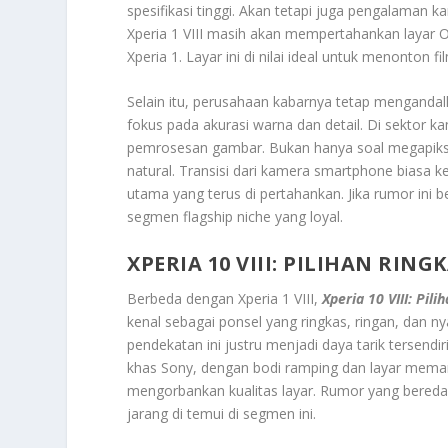
spesifikasi tinggi. Akan tetapi juga pengalaman
Xperia 1 VIII masih akan mempertahankan layar OL
Xperia 1. Layar ini di nilai ideal untuk menonton fi
Selain itu, perusahaan kabarnya tetap mengandalk
fokus pada akurasi warna dan detail. Di sektor
pemrosesan gambar. Bukan hanya soal megapiksel
natural. Transisi dari kamera smartphone biasa k
utama yang terus di pertahankan. Jika rumor ini 
segmen flagship niche yang loyal.
XPERIA 10 VIII: PILIHAN RI
Berbeda dengan Xperia 1 VIII,
Xperia 10 VIII: Pi
kenal sebagai ponsel yang ringkas, ringan, dan n
pendekatan ini justru menjadi daya tarik tersendi
khas Sony, dengan bodi ramping dan layar meman
mengorbankan kualitas layar. Rumor yang bered
jarang di temui di segmen ini.