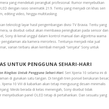
 kamera yang mendekati perangkat profesional. Rumor menyebutkan
ED dengan rasio sinematik 21:9. Tentu yang menjadi ciri khas seri
lm, editing video, hingga multitasking.
an teknologi layar hasil pengembangan divisi TV Bravia. Tentu yang
 kamera, ia disebut-sebut akan membawa peningkatan pada sensor dan
, Sony di kenal unggul dalam kontrol manual dan algoritma warna
e pengalaman ala kamera mirrorless. Tentunya menjadi nilai jual
benar, varian terbaru akan kembali menjadi “senjata” Sony untuk
NGKAS UNTUK PENGGUNA SEHARI-HARI
lihan Ringkas Untuk Pengguna Sehari-Hari
. Seri Xperia 10 selama ini di
yaman di gunakan satu tangan. Di tengah tren ponsel berukuran besar
ri. Xperia 10 VIII di kabarkan akan tetap mengusung desain minimalis
jang. Meski berada di kelas menengah, Sony disebut tidak
ar menyebutkan panel OLED tetap di pertahankan. Dan sesuatu yang