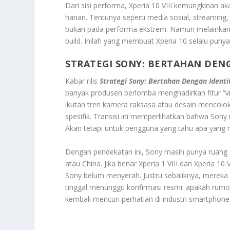
Dari sisi performa, Xperia 10 VIII kemungkinan a
harian. Tentunya seperti media sosial, streaming, 
bukan pada performa ekstrem. Namun melainkan 
build. Inilah yang membuat Xperia 10 selalu punya
STRATEGI SONY: BERTAHAN DEN
Kabar rilis
Strategi Sony: Bertahan Dengan Ident
banyak produsen berlomba menghadirkan fitur “vir
ikutan tren kamera raksasa atau desain mencol
spesifik. Transisi ini memperlihatkan bahwa Son
Akan tetapi untuk pengguna yang tahu apa yang m
Dengan pendekatan ini, Sony masih punya ruang d
atau China. Jika benar Xperia 1 VIII dan Xperia 10
Sony belum menyerah. Justru sebaliknya, mereka m
tinggal menunggu konfirmasi resmi: apakah rum
kembali mencuri perhatian di industri smartphone