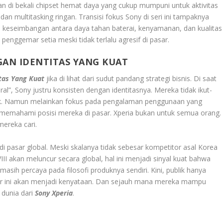
kan di bekali chipset hemat daya yang cukup mumpuni untuk aktivitas
dan multitasking ringan. Transisi fokus Sony di seri ini tampaknya
keseimbangan antara daya tahan baterai, kenyamanan, dan kualitas
 penggemar setia meski tidak terlalu agresif di pasar.
GAN IDENTITAS YANG KUAT
itas Yang Kuat
jika di lihat dari sudut pandang strategi bisnis. Di saat
al”, Sony justru konsisten dengan identitasnya. Mereka tidak ikut-
ok. Namun melainkan fokus pada pengalaman penggunaan yang
y memahami posisi mereka di pasar. Xperia bukan untuk semua orang.
ereka cari.
i pasar global. Meski skalanya tidak sebesar kompetitor asal Korea
 VIII akan meluncur secara global, hal ini menjadi sinyal kuat bahwa
asih percaya pada filosofi produknya sendiri. Kini, publik hanya
or ini akan menjadi kenyataan. Dan sejauh mana mereka mampu
 dunia dari
Sony Xperia
.