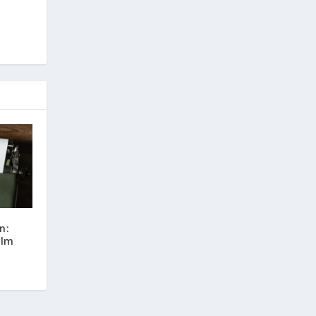
n:
ilm