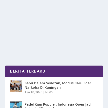
KECANGGIHAN GEMINI LIVE DI SAMSUNG
GALAXY S25
oleh
mimin1 penulis
|
Mei 27, 2026
|
DIGITAL
|
0
|
Kecanggihan Gemini Live Di Samsung Galaxy S25
Yang Menjadi Sebuah Teknologi Dari Perusahaan...
BACA SELENGKAPNYA
BERITA TERBARU
Sabu Dalam Sedotan, Modus Baru Edar
Narkoba Di Kuningan
Agu 10, 2026
|
NEWS
Padel Kian Populer: Indonesia Open Jadi