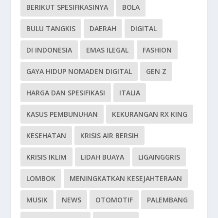
BERIKUT SPESIFIKASINYA
BOLA
BULU TANGKIS
DAERAH
DIGITAL
DI INDONESIA
EMAS ILEGAL
FASHION
GAYA HIDUP NOMADEN DIGITAL
GEN Z
HARGA DAN SPESIFIKASI
ITALIA
KASUS PEMBUNUHAN
KEKURANGAN RX KING
KESEHATAN
KRISIS AIR BERSIH
KRISIS IKLIM
LIDAH BUAYA
LIGAINGGRIS
LOMBOK
MENINGKATKAN KESEJAHTERAAN
MUSIK
NEWS
OTOMOTIF
PALEMBANG