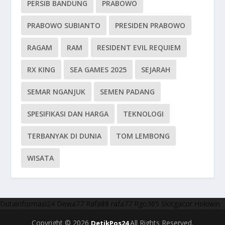
PERSIB BANDUNG
PRABOWO
PRABOWO SUBIANTO
PRESIDEN PRABOWO
RAGAM
RAM
RESIDENT EVIL REQUIEM
RX KING
SEA GAMES 2025
SEJARAH
SEMAR NGANJUK
SEMEN PADANG
SPESIFIKASI DAN HARGA
TEKNOLOGI
TERBANYAK DI DUNIA
TOM LEMBONG
WISATA
Dutainformasi24
Dewa77
Rafa88
rafa77
Rgo365
Slotgacor
Hokiwin
Copyright © 2026
All Rights Reserved.
DetikPos24