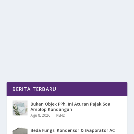
REVIEW JUJUR CHERY OMODA E5
oleh
mimin1 penulis
|
Jul 9, 2026
|
OTOMOTIF
|
0
|
Review Jujur Chery Omoda E5 Dengan Berbagai
Kelebihan Dan Kekurangan Yang Wajib Kalian
Ketahui...
BACA SELENGKAPNYA
BERITA TERBARU
Bukan Objek PPh, Ini Aturan Pajak Soal
Amplop Kondangan
Agu 8, 2026
|
TREND
Beda Fungsi Kondensor & Evaporator AC