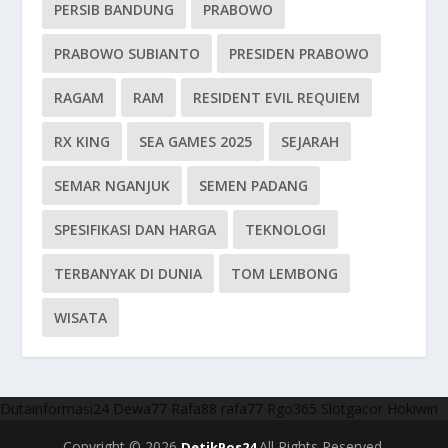
PERSIB BANDUNG
PRABOWO
PRABOWO SUBIANTO
PRESIDEN PRABOWO
RAGAM
RAM
RESIDENT EVIL REQUIEM
RX KING
SEA GAMES 2025
SEJARAH
SEMAR NGANJUK
SEMEN PADANG
SPESIFIKASI DAN HARGA
TEKNOLOGI
TERBANYAK DI DUNIA
TOM LEMBONG
WISATA
Dutainformasi24
Dewa77
Rafa88
rafa77
Rgo365
Slotgacor
Hokiwin
Copyright © 2026
All Rights Reserved.
DetikPos24