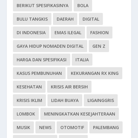
BERIKUT SPESIFIKASINYA
BOLA
BULU TANGKIS
DAERAH
DIGITAL
DI INDONESIA
EMAS ILEGAL
FASHION
GAYA HIDUP NOMADEN DIGITAL
GEN Z
HARGA DAN SPESIFIKASI
ITALIA
KASUS PEMBUNUHAN
KEKURANGAN RX KING
KESEHATAN
KRISIS AIR BERSIH
KRISIS IKLIM
LIDAH BUAYA
LIGAINGGRIS
LOMBOK
MENINGKATKAN KESEJAHTERAAN
MUSIK
NEWS
OTOMOTIF
PALEMBANG