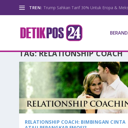
TREN:
Trump Sahkan Tarif 30% Untuk Eropa & Meks
BERAND
TAG:
RELATIONSHIP COACH
RELATIONSHIP COACH: BIMBINGAN CINTA
ATAU PERANGKAP EMOSI?