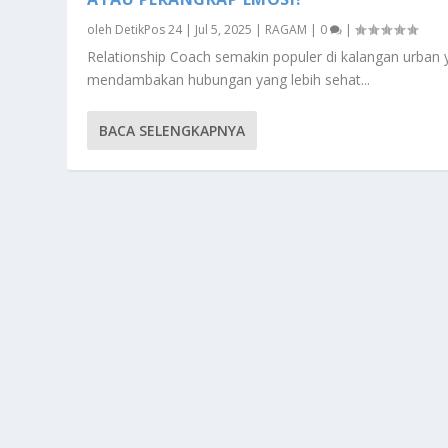
oleh
DetikPos 24
|
Jul 5, 2025
|
RAGAM
|
0
|
Relationship Coach semakin populer di kalangan urban 
mendambakan hubungan yang lebih sehat...
BACA SELENGKAPNYA