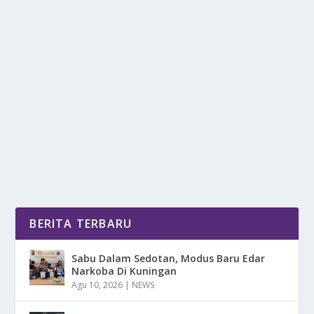
BEBAS GERAK! INI REKOMENDASI OUTFIT
DANCE MODIS BUAT HIJABER
oleh
mimin1 penulis
|
Mei 18, 2026
|
LIFESTYLE
|
0
|
Bebas Gerak! Ini Rekomendasi Outfit Dance Modis
Buat Hijaber Dengan Berbagai Merek Terbaik Untuk...
BACA SELENGKAPNYA
BERITA TERBARU
Sabu Dalam Sedotan, Modus Baru Edar
Narkoba Di Kuningan
Agu 10, 2026
|
NEWS