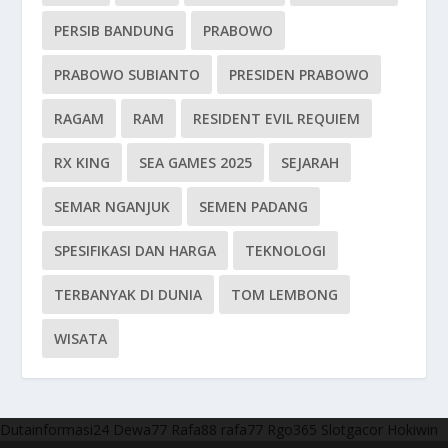
PERSIB BANDUNG
PRABOWO
PRABOWO SUBIANTO
PRESIDEN PRABOWO
RAGAM
RAM
RESIDENT EVIL REQUIEM
RX KING
SEA GAMES 2025
SEJARAH
SEMAR NGANJUK
SEMEN PADANG
SPESIFIKASI DAN HARGA
TEKNOLOGI
TERBANYAK DI DUNIA
TOM LEMBONG
WISATA
Dutainformasi24
Dewa77
Rafa88
rafa77
Rgo365
Slotgacor
Hokiwin