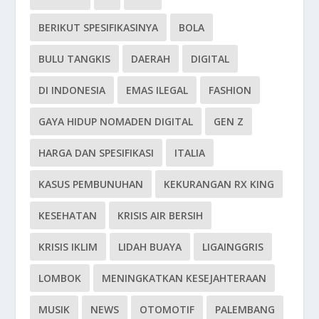
BERIKUT SPESIFIKASINYA
BOLA
BULU TANGKIS
DAERAH
DIGITAL
DI INDONESIA
EMAS ILEGAL
FASHION
GAYA HIDUP NOMADEN DIGITAL
GEN Z
HARGA DAN SPESIFIKASI
ITALIA
KASUS PEMBUNUHAN
KEKURANGAN RX KING
KESEHATAN
KRISIS AIR BERSIH
KRISIS IKLIM
LIDAH BUAYA
LIGAINGGRIS
LOMBOK
MENINGKATKAN KESEJAHTERAAN
MUSIK
NEWS
OTOMOTIF
PALEMBANG