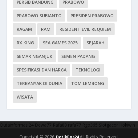
PERSIB BANDUNG
PRABOWO
PRABOWO SUBIANTO
PRESIDEN PRABOWO
RAGAM
RAM
RESIDENT EVIL REQUIEM
RX KING
SEA GAMES 2025
SEJARAH
SEMAR NGANJUK
SEMEN PADANG
SPESIFIKASI DAN HARGA
TEKNOLOGI
TERBANYAK DI DUNIA
TOM LEMBONG
WISATA
Dutainformasi24
Dewa77
Rafa88
rafa77
Rgo365
Slotgacor
Hokiwin
Copyright © 2026
All Rights Reserved.
DetikPos24