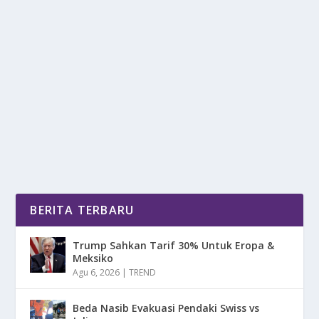
LAWAN REMATIK TANPA
KETERGANTUNGAN OBAT, EMANG BISA?
oleh
mimin1 penulis
|
Mei 9, 2026
|
LIFESTYLE
|
0
|
Lawan Rematik Tanpa Ketergantungan Obat, Emang
Bisa Dengan Berbagai Pola Keseharian Yang Sehat...
BACA SELENGKAPNYA
BERITA TERBARU
Trump Sahkan Tarif 30% Untuk Eropa &
Meksiko
Agu 6, 2026
|
TREND
Beda Nasib Evakuasi Pendaki Swiss vs