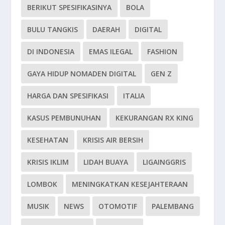
BERIKUT SPESIFIKASINYA
BOLA
BULU TANGKIS
DAERAH
DIGITAL
DI INDONESIA
EMAS ILEGAL
FASHION
GAYA HIDUP NOMADEN DIGITAL
GEN Z
HARGA DAN SPESIFIKASI
ITALIA
KASUS PEMBUNUHAN
KEKURANGAN RX KING
KESEHATAN
KRISIS AIR BERSIH
KRISIS IKLIM
LIDAH BUAYA
LIGAINGGRIS
LOMBOK
MENINGKATKAN KESEJAHTERAAN
MUSIK
NEWS
OTOMOTIF
PALEMBANG