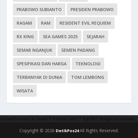
PRABOWO SUBIANTO
PRESIDEN PRABOWO
RAGAM
RAM
RESIDENT EVIL REQUIEM
RX KING
SEA GAMES 2025
SEJARAH
SEMAR NGANJUK
SEMEN PADANG
SPESIFIKASI DAN HARGA
TEKNOLOGI
TERBANYAK DI DUNIA
TOM LEMBONG
WISATA
Dutainformasi24
Dewa77
Rafa88
rafa77
Rgo365
Slotgacor
Hokiwin
Copyright © 2026
All Rights Reserved.
DetikPos24