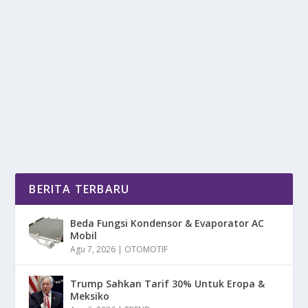
MENGENAL MESUT ÖZIL SERING DISEBUT
SEBAGAI “RAJA ASSIST”
oleh
DetikPos 24
|
Feb 8, 2025
|
BOLA
|
0
|
Mengenal Mesut Özil Sering Disebut Sebagai “Raja
Assist”, Perjalanan Karier Dan...
BACA SELENGKAPNYA
BERITA TERBARU
Beda Fungsi Kondensor & Evaporator AC
Mobil
Agu 7, 2026
|
OTOMOTIF
Trump Sahkan Tarif 30% Untuk Eropa &
Meksiko