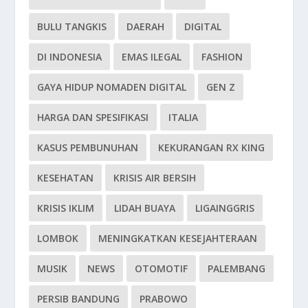
BULU TANGKIS
DAERAH
DIGITAL
DI INDONESIA
EMAS ILEGAL
FASHION
GAYA HIDUP NOMADEN DIGITAL
GEN Z
HARGA DAN SPESIFIKASI
ITALIA
KASUS PEMBUNUHAN
KEKURANGAN RX KING
KESEHATAN
KRISIS AIR BERSIH
KRISIS IKLIM
LIDAH BUAYA
LIGAINGGRIS
LOMBOK
MENINGKATKAN KESEJAHTERAAN
MUSIK
NEWS
OTOMOTIF
PALEMBANG
PERSIB BANDUNG
PRABOWO