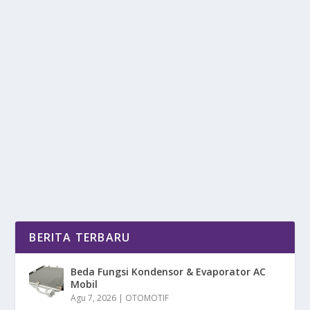
FONDASI CINTA: KOMITMEN TANPA
SYARAT SEBAGAI KUNCI PERNIKAHAN
oleh
DetikPos 24
|
Nov 20, 2025
|
LIFESTYLE
|
0
|
Fondasi Cinta Adalah Pilar Utama Yang Menjaga
Keutuhan Pernikahan Selama Puluhan Tahun Dalam...
BACA SELENGKAPNYA
BERITA TERBARU
Beda Fungsi Kondensor & Evaporator AC
Mobil
Agu 7, 2026
|
OTOMOTIF