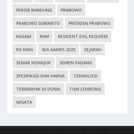
PERSIB BANDUNG
PRABOWO
PRABOWO SUBIANTO
PRESIDEN PRABOWO
RAGAM
RAM
RESIDENT EVIL REQUIEM
RX KING
SEA GAMES 2025
SEJARAH
SEMAR NGANJUK
SEMEN PADANG
SPESIFIKASI DAN HARGA
TEKNOLOGI
TERBANYAK DI DUNIA
TOM LEMBONG
WISATA
Dutainformasi24
Dewa77
Rafa88
rafa77
Rgo365
Slotgacor
Hokiwin