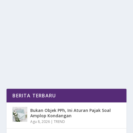
KERICUHAN DEMO PENOLAKAN UU TNI DI
MALANG
oleh
DetikPos 24
|
Mar 24, 2025
|
NEWS
|
0
|
Kericuhan Demo Penolakan UU TNI Di Malang
Mencerminkan Adanya Ketegangan Antara
Pemerintah Dan...
BACA SELENGKAPNYA
BERITA TERBARU
Bukan Objek PPh, Ini Aturan Pajak Soal
Amplop Kondangan
Agu 8, 2026
|
TREND