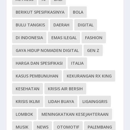
BERIKUT SPESIFIKASINYA
BOLA
BULU TANGKIS
DAERAH
DIGITAL
DI INDONESIA
EMAS ILEGAL
FASHION
GAYA HIDUP NOMADEN DIGITAL
GEN Z
HARGA DAN SPESIFIKASI
ITALIA
KASUS PEMBUNUHAN
KEKURANGAN RX KING
KESEHATAN
KRISIS AIR BERSIH
KRISIS IKLIM
LIDAH BUAYA
LIGAINGGRIS
LOMBOK
MENINGKATKAN KESEJAHTERAAN
MUSIK
NEWS
OTOMOTIF
PALEMBANG