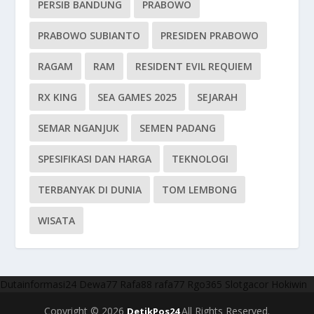
PERSIB BANDUNG
PRABOWO
PRABOWO SUBIANTO
PRESIDEN PRABOWO
RAGAM
RAM
RESIDENT EVIL REQUIEM
RX KING
SEA GAMES 2025
SEJARAH
SEMAR NGANJUK
SEMEN PADANG
SPESIFIKASI DAN HARGA
TEKNOLOGI
TERBANYAK DI DUNIA
TOM LEMBONG
WISATA
Dutainformasi24
Dewa77
Rafa88
rafa77
Rgo365
Slotgacor
Hokiwin
Copyright © 2026
All Rights Reserved.
DetikPos24