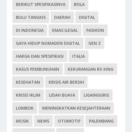
BERIKUT SPESIFIKASINYA
BOLA
BULU TANGKIS
DAERAH
DIGITAL
DI INDONESIA
EMAS ILEGAL
FASHION
GAYA HIDUP NOMADEN DIGITAL
GEN Z
HARGA DAN SPESIFIKASI
ITALIA
KASUS PEMBUNUHAN
KEKURANGAN RX KING
KESEHATAN
KRISIS AIR BERSIH
KRISIS IKLIM
LIDAH BUAYA
LIGAINGGRIS
LOMBOK
MENINGKATKAN KESEJAHTERAAN
MUSIK
NEWS
OTOMOTIF
PALEMBANG