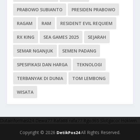
PRABOWO SUBIANTO
PRESIDEN PRABOWO
RAGAM
RAM
RESIDENT EVIL REQUIEM
RX KING
SEA GAMES 2025
SEJARAH
SEMAR NGANJUK
SEMEN PADANG
SPESIFIKASI DAN HARGA
TEKNOLOGI
TERBANYAK DI DUNIA
TOM LEMBONG
WISATA
Dutainformasi24
Dewa77
Rafa88
rafa77
Rgo365
Slotgacor
Hokiwin
Copyright © 2026
All Rights Reserved.
DetikPos24