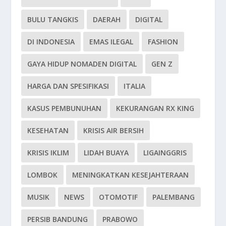
BULU TANGKIS
DAERAH
DIGITAL
DI INDONESIA
EMAS ILEGAL
FASHION
GAYA HIDUP NOMADEN DIGITAL
GEN Z
HARGA DAN SPESIFIKASI
ITALIA
KASUS PEMBUNUHAN
KEKURANGAN RX KING
KESEHATAN
KRISIS AIR BERSIH
KRISIS IKLIM
LIDAH BUAYA
LIGAINGGRIS
LOMBOK
MENINGKATKAN KESEJAHTERAAN
MUSIK
NEWS
OTOMOTIF
PALEMBANG
PERSIB BANDUNG
PRABOWO