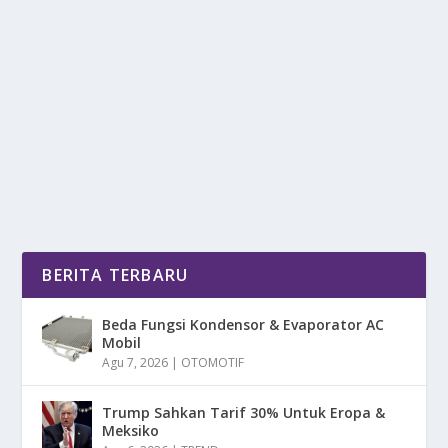
IKAN SALMON: IKAN LOKAL KAYA GIZI
YANG SERING DI ABAIKAN
oleh
DetikPos 24
|
Jul 26, 2025
|
RAGAM
|
0
|
Ikan Salmon seringkali dianggap sebagai santapan
mewah dari luar negeri, padahal ada spesies...
BACA SELENGKAPNYA
BERITA TERBARU
Beda Fungsi Kondensor & Evaporator AC
Mobil
Agu 7, 2026
|
OTOMOTIF
Trump Sahkan Tarif 30% Untuk Eropa &
Meksiko