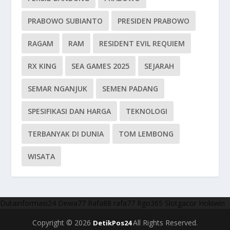
PRABOWO SUBIANTO
PRESIDEN PRABOWO
RAGAM
RAM
RESIDENT EVIL REQUIEM
RX KING
SEA GAMES 2025
SEJARAH
SEMAR NGANJUK
SEMEN PADANG
SPESIFIKASI DAN HARGA
TEKNOLOGI
TERBANYAK DI DUNIA
TOM LEMBONG
WISATA
Dutainformasi24
Dewa77
Rafa88
rafa77
Rgo365
Slotgacor
Hokiwin
Copyright © 2026
All Rights Reserved.
DetikPos24