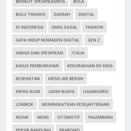
BERIKUT SPESIFIKASINYA
BOLA
BULU TANGKIS
DAERAH
DIGITAL
DI INDONESIA
EMAS ILEGAL
FASHION
GAYA HIDUP NOMADEN DIGITAL
GEN Z
HARGA DAN SPESIFIKASI
ITALIA
KASUS PEMBUNUHAN
KEKURANGAN RX KING
KESEHATAN
KRISIS AIR BERSIH
KRISIS IKLIM
LIDAH BUAYA
LIGAINGGRIS
LOMBOK
MENINGKATKAN KESEJAHTERAAN
MUSIK
NEWS
OTOMOTIF
PALEMBANG
PERSIB BANDUNG
PRABOWO