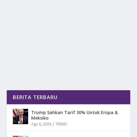
JAECOO J5 EV MENGASPAL: BEDA RASA,
BEDA TENAGA!
oleh
mimin1 penulis
|
Apr 20, 2026
|
OTOMOTIF
|
0
|
Jaecoo J5 EV Mengaspal: Beda Rasa, Beda Tenaga
Dengan Berbagai Keunggulan Desain Serta
Teknologi...
BACA SELENGKAPNYA
BERITA TERBARU
Trump Sahkan Tarif 30% Untuk Eropa &
Meksiko
Agu 6, 2026
|
TREND