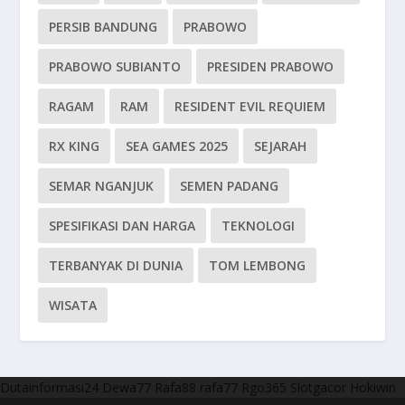
PERSIB BANDUNG
PRABOWO
PRABOWO SUBIANTO
PRESIDEN PRABOWO
RAGAM
RAM
RESIDENT EVIL REQUIEM
RX KING
SEA GAMES 2025
SEJARAH
SEMAR NGANJUK
SEMEN PADANG
SPESIFIKASI DAN HARGA
TEKNOLOGI
TERBANYAK DI DUNIA
TOM LEMBONG
WISATA
Dutainformasi24
Dewa77
Rafa88
rafa77
Rgo365
Slotgacor
Hokiwin