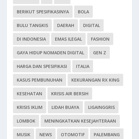
BERIKUT SPESIFIKASINYA
BOLA
BULU TANGKIS
DAERAH
DIGITAL
DI INDONESIA
EMAS ILEGAL
FASHION
GAYA HIDUP NOMADEN DIGITAL
GEN Z
HARGA DAN SPESIFIKASI
ITALIA
KASUS PEMBUNUHAN
KEKURANGAN RX KING
KESEHATAN
KRISIS AIR BERSIH
KRISIS IKLIM
LIDAH BUAYA
LIGAINGGRIS
LOMBOK
MENINGKATKAN KESEJAHTERAAN
MUSIK
NEWS
OTOMOTIF
PALEMBANG