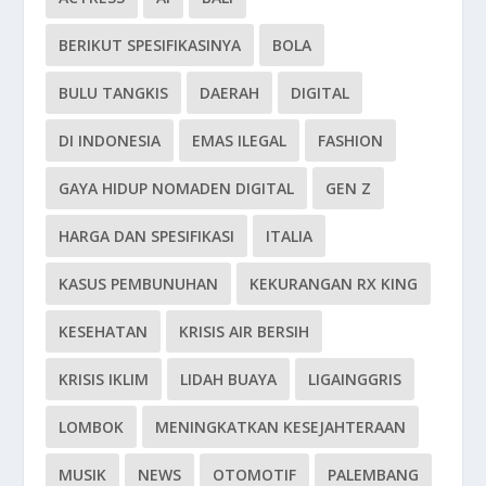
BERIKUT SPESIFIKASINYA
BOLA
BULU TANGKIS
DAERAH
DIGITAL
DI INDONESIA
EMAS ILEGAL
FASHION
GAYA HIDUP NOMADEN DIGITAL
GEN Z
HARGA DAN SPESIFIKASI
ITALIA
KASUS PEMBUNUHAN
KEKURANGAN RX KING
KESEHATAN
KRISIS AIR BERSIH
KRISIS IKLIM
LIDAH BUAYA
LIGAINGGRIS
LOMBOK
MENINGKATKAN KESEJAHTERAAN
MUSIK
NEWS
OTOMOTIF
PALEMBANG