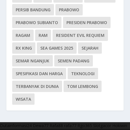
PERSIB BANDUNG
PRABOWO
PRABOWO SUBIANTO
PRESIDEN PRABOWO
RAGAM
RAM
RESIDENT EVIL REQUIEM
RX KING
SEA GAMES 2025
SEJARAH
SEMAR NGANJUK
SEMEN PADANG
SPESIFIKASI DAN HARGA
TEKNOLOGI
TERBANYAK DI DUNIA
TOM LEMBONG
WISATA
Dutainformasi24
Dewa77
Rafa88
rafa77
Rgo365
Slotgacor
Hokiwin