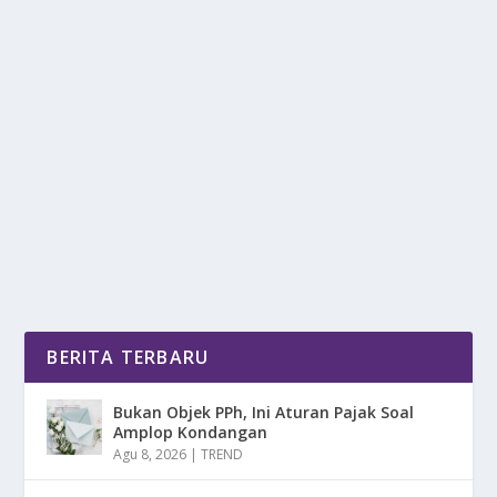
PARKIRAN LAWSON JEPANG JADI
PENGINAPAN DADAKAN
oleh
mimin1 penulis
|
Jul 6, 2026
|
DAERAH
|
0
|
Parkiran Lawson Jepang Jadi Penginapan Dadakan
Karena Dengan Biaya Yang Jauh Lebih Murah Dan
Bisa...
BACA SELENGKAPNYA
BERITA TERBARU
Bukan Objek PPh, Ini Aturan Pajak Soal
Amplop Kondangan
Agu 8, 2026
|
TREND