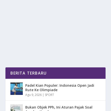
HYUNDAI IONIQ 5N, SALAH SATU MOBIL
TERBARU DI INDONESIA
oleh
DetikPos 24
|
Apr 28, 2025
|
OTOMOTIF
|
0
|
Hyundai Ioniq 5N, Salah Satu Mobil Terbaru Di
Indonesia Menjadikannya Pilihan Menarik Bagi...
BACA SELENGKAPNYA
BERITA TERBARU
Padel Kian Populer: Indonesia Open Jadi
Rute Ke Olimpiade
Agu 9, 2026
|
SPORT
Bukan Objek PPh, Ini Aturan Pajak Soal