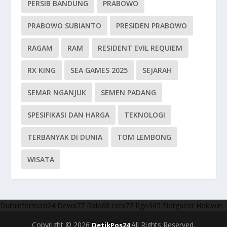
PERSIB BANDUNG
PRABOWO
PRABOWO SUBIANTO
PRESIDEN PRABOWO
RAGAM
RAM
RESIDENT EVIL REQUIEM
RX KING
SEA GAMES 2025
SEJARAH
SEMAR NGANJUK
SEMEN PADANG
SPESIFIKASI DAN HARGA
TEKNOLOGI
TERBANYAK DI DUNIA
TOM LEMBONG
WISATA
Dutainformasi24
Dewa77
Rafa88
rafa77
Rgo365
Slotgacor
Hokiwin
Copyright © 2026
All Rights Reserved.
DetikPos24