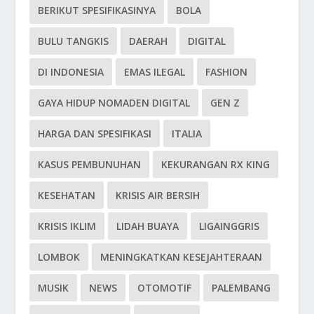
BERIKUT SPESIFIKASINYA
BOLA
BULU TANGKIS
DAERAH
DIGITAL
DI INDONESIA
EMAS ILEGAL
FASHION
GAYA HIDUP NOMADEN DIGITAL
GEN Z
HARGA DAN SPESIFIKASI
ITALIA
KASUS PEMBUNUHAN
KEKURANGAN RX KING
KESEHATAN
KRISIS AIR BERSIH
KRISIS IKLIM
LIDAH BUAYA
LIGAINGGRIS
LOMBOK
MENINGKATKAN KESEJAHTERAAN
MUSIK
NEWS
OTOMOTIF
PALEMBANG