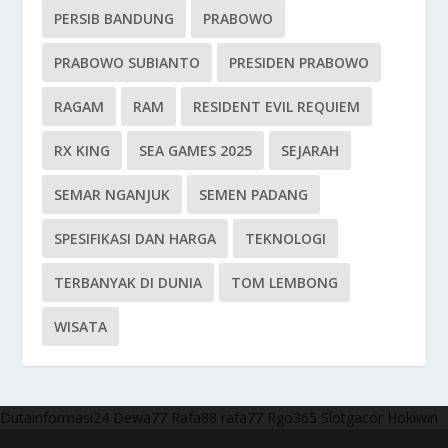
PERSIB BANDUNG
PRABOWO
PRABOWO SUBIANTO
PRESIDEN PRABOWO
RAGAM
RAM
RESIDENT EVIL REQUIEM
RX KING
SEA GAMES 2025
SEJARAH
SEMAR NGANJUK
SEMEN PADANG
SPESIFIKASI DAN HARGA
TEKNOLOGI
TERBANYAK DI DUNIA
TOM LEMBONG
WISATA
Dutainformasi24
Dewa77
Rafa88
rafa77
Rgo365
Slotgacor
Hokiwin