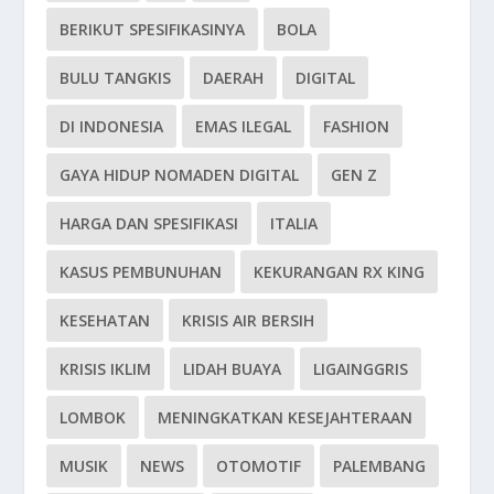
BERIKUT SPESIFIKASINYA
BOLA
BULU TANGKIS
DAERAH
DIGITAL
DI INDONESIA
EMAS ILEGAL
FASHION
GAYA HIDUP NOMADEN DIGITAL
GEN Z
HARGA DAN SPESIFIKASI
ITALIA
KASUS PEMBUNUHAN
KEKURANGAN RX KING
KESEHATAN
KRISIS AIR BERSIH
KRISIS IKLIM
LIDAH BUAYA
LIGAINGGRIS
LOMBOK
MENINGKATKAN KESEJAHTERAAN
MUSIK
NEWS
OTOMOTIF
PALEMBANG