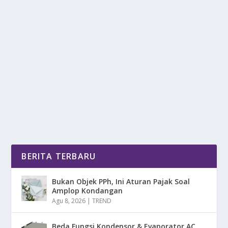
HEWAN PALING MEMATIKAN DI DUNIA
ADALAH NYAMUK
oleh
DetikPos 24
|
Apr 14, 2025
|
NEWS
|
0
|
Hewan Paling Mematikan Di Dunia Adalah Nyamuk,
Dampaknya Terhadap Kesehatan Manusia Sangat
Besar...
BACA SELENGKAPNYA
BERITA TERBARU
Bukan Objek PPh, Ini Aturan Pajak Soal
Amplop Kondangan
Agu 8, 2026
|
TREND
Beda Fungsi Kondensor & Evaporator AC