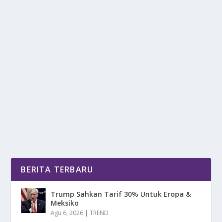
ADV 350 2026: MESIN ESP+ BARU DENGAN
FITUR PREMIUM
oleh
DetikPos 24
|
Des 7, 2025
|
OTOMOTIF
|
0
|
ADV 350 2026 Digadang Sebagai Pemimpin
Perubahan Besar Skutik Adventure Honda Yang
Akan...
BACA SELENGKAPNYA
BERITA TERBARU
Trump Sahkan Tarif 30% Untuk Eropa &
Meksiko
Agu 6, 2026
|
TREND