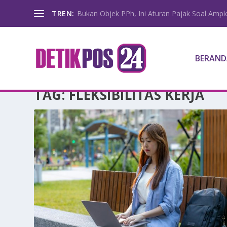
TREN:
Bukan Objek PPh, Ini Aturan Pajak Soal Amp
BERAND
TAG:
FLEKSIBILITAS KERJA