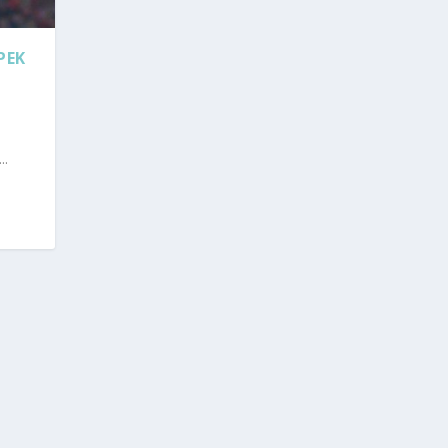
PEK
..