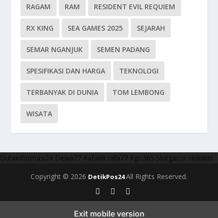
RAGAM
RAM
RESIDENT EVIL REQUIEM
RX KING
SEA GAMES 2025
SEJARAH
SEMAR NGANJUK
SEMEN PADANG
SPESIFIKASI DAN HARGA
TEKNOLOGI
TERBANYAK DI DUNIA
TOM LEMBONG
WISATA
Dutainformasi24
Dewa77
Rafa88
rafa77
Rgo365
Slotgacor
Hokiwin
Copyright © 2026
All Rights Reserved.
DetikPos24
Exit mobile version