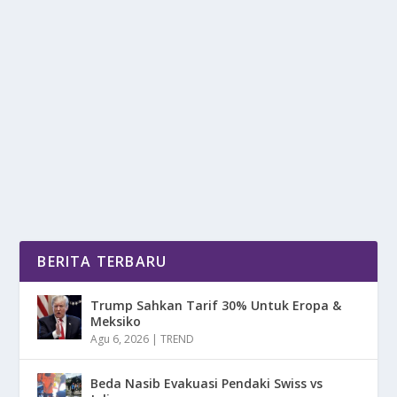
NFT DI DUNIA HIBURAN: DARI MUSIK
HINGGA FILM
oleh
DetikPos 24
|
Jan 10, 2025
|
DIGITAL
,
NEWS
|
0
|
NFT Di Dunia Hiburan, membawa dampak besar
dalam bagaimana karya seni, musik, dan film di...
BACA SELENGKAPNYA
BERITA TERBARU
Trump Sahkan Tarif 30% Untuk Eropa &
Meksiko
Agu 6, 2026
|
TREND
Beda Nasib Evakuasi Pendaki Swiss vs