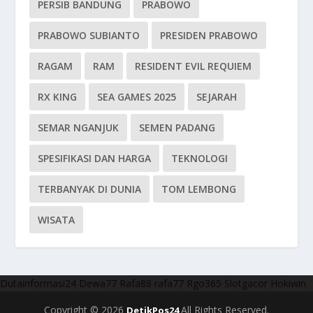
PERSIB BANDUNG
PRABOWO
PRABOWO SUBIANTO
PRESIDEN PRABOWO
RAGAM
RAM
RESIDENT EVIL REQUIEM
RX KING
SEA GAMES 2025
SEJARAH
SEMAR NGANJUK
SEMEN PADANG
SPESIFIKASI DAN HARGA
TEKNOLOGI
TERBANYAK DI DUNIA
TOM LEMBONG
WISATA
Dutainformasi24
Dewa77
Rafa88
rafa77
Rgo365
Slotgacor
Hokiwin
Copyright © 2026
All Rights Reserved.
DetikPos24