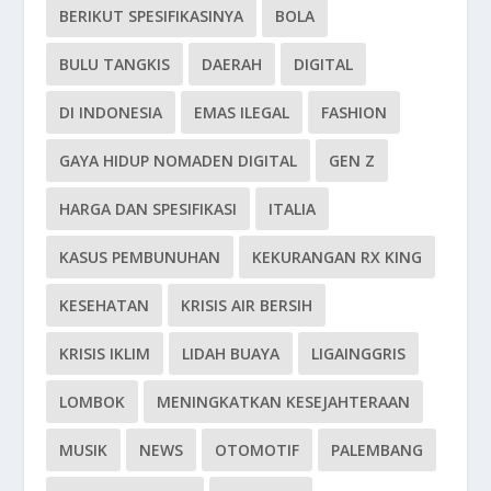
BERIKUT SPESIFIKASINYA
BOLA
BULU TANGKIS
DAERAH
DIGITAL
DI INDONESIA
EMAS ILEGAL
FASHION
GAYA HIDUP NOMADEN DIGITAL
GEN Z
HARGA DAN SPESIFIKASI
ITALIA
KASUS PEMBUNUHAN
KEKURANGAN RX KING
KESEHATAN
KRISIS AIR BERSIH
KRISIS IKLIM
LIDAH BUAYA
LIGAINGGRIS
LOMBOK
MENINGKATKAN KESEJAHTERAAN
MUSIK
NEWS
OTOMOTIF
PALEMBANG