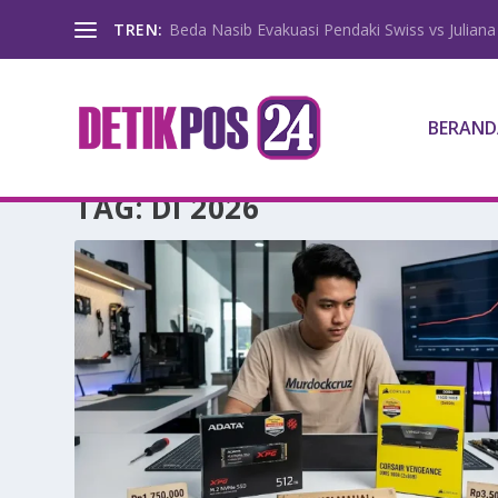
TREN:
Beda Nasib Evakuasi Pendaki Swiss vs Juliana
BERAND
TAG:
DI 2026