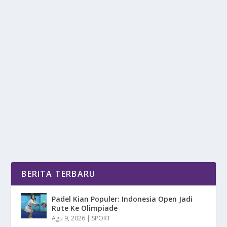
CARA TEPAT MENGATUR JAM TIDUR SAAT
PUASA DENGAN KERJA
oleh
mimin1 penulis
|
Feb 26, 2026
|
LIFESTYLE
|
0
|
Cara Tepat Mengatur Jam Tidur Saat Puasa Dengan
Kerja Untuk Nantinya Dapat Tubuh Kalian Tidak...
BACA SELENGKAPNYA
BERITA TERBARU
Padel Kian Populer: Indonesia Open Jadi
Rute Ke Olimpiade
Agu 9, 2026
|
SPORT