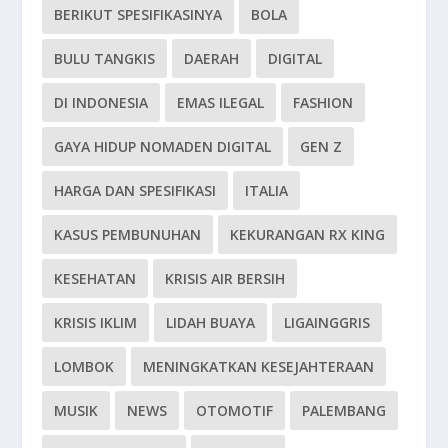
BERIKUT SPESIFIKASINYA
BOLA
BULU TANGKIS
DAERAH
DIGITAL
DI INDONESIA
EMAS ILEGAL
FASHION
GAYA HIDUP NOMADEN DIGITAL
GEN Z
HARGA DAN SPESIFIKASI
ITALIA
KASUS PEMBUNUHAN
KEKURANGAN RX KING
KESEHATAN
KRISIS AIR BERSIH
KRISIS IKLIM
LIDAH BUAYA
LIGAINGGRIS
LOMBOK
MENINGKATKAN KESEJAHTERAAN
MUSIK
NEWS
OTOMOTIF
PALEMBANG