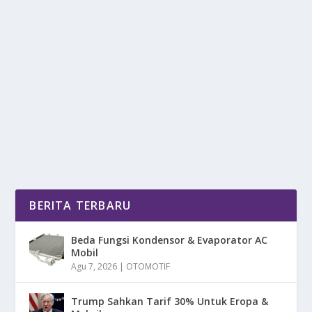
ARSENAL FC KEBANGKITAN SANG MERIAM
LONDON
oleh
DetikPos 24
|
Des 24, 2025
|
BOLA
,
NEWS
|
0
|
Arsenal Football Club bukan sekadar klub sepak bola
ia adalah sebuah institusi yang...
BACA SELENGKAPNYA
BERITA TERBARU
Beda Fungsi Kondensor & Evaporator AC
Mobil
Agu 7, 2026
|
OTOMOTIF
Trump Sahkan Tarif 30% Untuk Eropa &