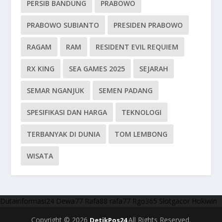
PERSIB BANDUNG
PRABOWO
PRABOWO SUBIANTO
PRESIDEN PRABOWO
RAGAM
RAM
RESIDENT EVIL REQUIEM
RX KING
SEA GAMES 2025
SEJARAH
SEMAR NGANJUK
SEMEN PADANG
SPESIFIKASI DAN HARGA
TEKNOLOGI
TERBANYAK DI DUNIA
TOM LEMBONG
WISATA
Dutainformasi24
Dewa77
Rafa88
rafa77
Rgo365
Slotgacor
Hokiwin
Copyright © 2026
All Rights Reserved.
DetikPos24