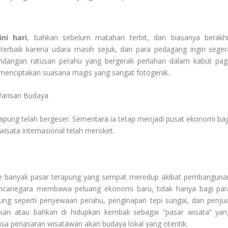
ni hari
, bahkan sebelum matahari terbit, dan biasanya berakhi
 terbaik karena udara masih sejuk, dan para pedagang ingin seger
ndangan ratusan perahu yang bergerak perlahan dalam kabut pagi
menciptakan suasana magis yang sangat fotogenik.
Warisan Budaya
apung telah bergeser. Sementara ia tetap menjadi pusat ekonomi bag
wisata internasional telah meroket.
 ke banyak pasar terapung yang sempat meredup akibat pembanguna
mancanegara membawa peluang ekonomi baru, tidak hanya bagi par
ung seperti penyewaan perahu, penginapan tepi sungai, dan penjua
ankan atau bahkan di hidupkan kembali sebagai “pasar wisata” yan
sa penasaran wisatawan akan budaya lokal yang otentik.