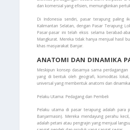
dan komersial yang efisien, memungkinkan pertuk
Di Indonesia sendiri, pasar terapung paling 
Kalimantan Selatan, dengan Pasar Terapung Lo
Pasar-pasar ini telah eksis selama berabad-a
Mangkurat
. Mereka tidak hanya menjual hasil b
khas masyarakat Banjar.
ANATOMI DAN DINAMIKA P
Meskipun konsep dasarnya sama perdagangan d
yang di bentuk oleh geografi, komoditas lok
universal yang membentuk anatomi dan dinamika
Pelaku Utama: Pedagang dan Pembeli
Pelaku utama di pasar terapung adalah para p
Banjarmasin). Mereka mendayung perahu kecil
adalah petani atau pengrajin yang menjual langs
sangat pendek dan produk yang sangat segar.