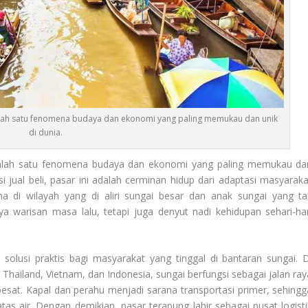
 salah satu fenomena budaya dan ekonomi yang paling memukau dan unik
di dunia.
salah satu fenomena budaya dan ekonomi yang paling memukau da
si jual beli, pasar ini adalah cerminan hidup dari adaptasi masyaraka
a di wilayah yang di aliri sungai besar dan anak sungai yang ta
a warisan masa lalu, tetapi juga denyut nadi kehidupan sehari-har
 solusi praktis bagi masyarakat yang tinggal di bantaran sungai. D
hailand, Vietnam, dan Indonesia, sungai berfungsi sebagai jalan ray
esat. Kapal dan perahu menjadi sarana transportasi primer, sehingg
tas air. Dengan demikian, pasar terapung lahir sebagai pusat logisti