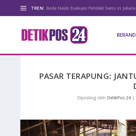
TREN:
Beda Nasib Evakuasi Pendaki Swiss vs Juliana
BERAND
PASAR TERAPUNG: JAN
Diposting oleh
DetikPos 24
|