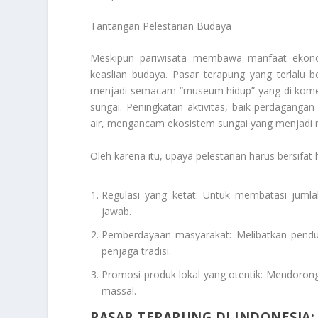
Tantangan Pelestarian Budaya
Meskipun pariwisata membawa manfaat ekonom
keaslian budaya. Pasar terapung yang terlalu b
menjadi semacam “museum hidup” yang di komersi
sungai. Peningkatan aktivitas, baik perdagang
air, mengancam ekosistem sungai yang menjadi ru
Oleh karena itu, upaya pelestarian harus bersifat h
Regulasi yang ketat: Untuk membatasi jum
jawab.
Pemberdayaan masyarakat: Melibatkan pendud
penjaga tradisi.
Promosi produk lokal yang otentik: Mendorong
massal.
PASAR TERAPUNG DI INDONESIA: