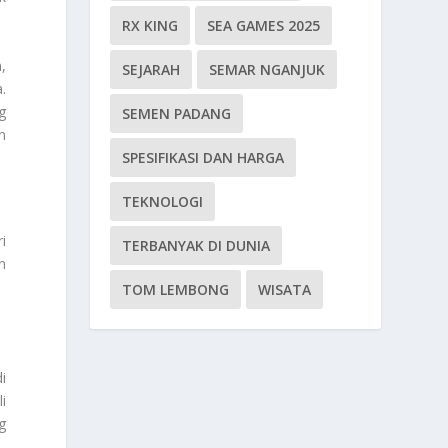
RX KING
SEA GAMES 2025
,
SEJARAH
SEMAR NGANJUK
.
g
SEMEN PADANG
n
SPESIFIKASI DAN HARGA
TEKNOLOGI
i
TERBANYAK DI DUNIA
n
TOM LEMBONG
WISATA
i
li
g