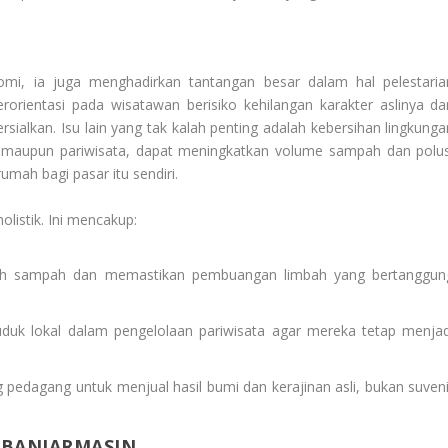
i, ia juga menghadirkan tantangan besar dalam hal pelestaria
erorientasi pada wisatawan berisiko kehilangan karakter aslinya da
alkan. Isu lain yang tak kalah penting adalah kebersihan lingkunga
an maupun pariwisata, dapat meningkatkan volume sampah dan polus
mah bagi pasar itu sendiri.
olistik. Ini mencakup:
lah sampah dan memastikan pembuangan limbah yang bertanggun
uk lokal dalam pengelolaan pariwisata agar mereka tetap menjad
 pedagang untuk menjual hasil bumi dan kerajinan asli, bukan suveni
 BANJARMASIN