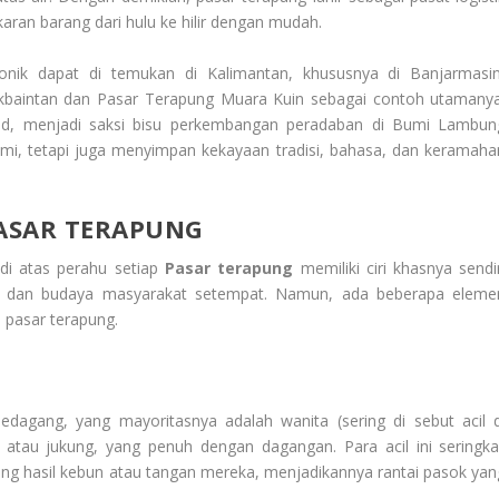
aran barang dari hulu ke hilir dengan mudah.
ikonik dapat di temukan di Kalimantan, khususnya di Banjarmasin
kbaintan dan Pasar Terapung Muara Kuin sebagai contoh utamanya
bad, menjadi saksi bisu perkembangan peradaban di
Bumi Lambun
umi, tetapi juga menyimpan kekayaan tradisi, bahasa, dan keramaha
ASAR TERAPUNG
i atas perahu setiap
Pasar terapung
memiliki ciri khasnya sendir
al, dan budaya masyarakat setempat. Namun, ada beberapa eleme
 pasar terapung.
edagang, yang mayoritasnya adalah wanita (sering di sebut
acil
d
, atau
jukung
, yang penuh dengan dagangan. Para
acil
ini seringka
ung hasil kebun atau tangan mereka, menjadikannya rantai pasok yan