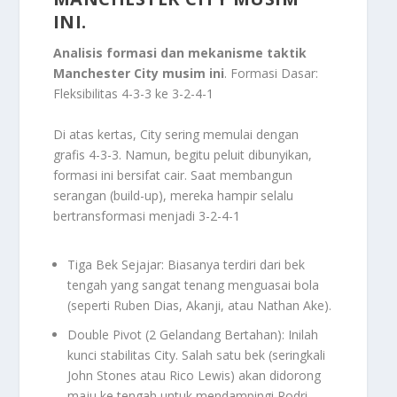
INI.
Analisis formasi dan mekanisme taktik
Manchester City musim ini
. Formasi Dasar:
Fleksibilitas
4-3-3
ke
3-2-4-1
Di atas kertas, City sering memulai dengan
grafis
4-3-3
. Namun, begitu peluit dibunyikan,
formasi ini bersifat cair. Saat membangun
serangan (build-up), mereka hampir selalu
bertransformasi menjadi
3-2-4-1
Tiga Bek Sejajar: Biasanya terdiri dari bek
tengah yang sangat tenang menguasai bola
(seperti Ruben Dias, Akanji, atau Nathan Ake).
Double Pivot (2 Gelandang Bertahan): Inilah
kunci stabilitas City. Salah satu bek (seringkali
John Stones atau Rico Lewis) akan didorong
maju ke tengah untuk mendampingi Rodri.