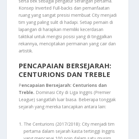
serta bek sebagai pengatur serangan pertama.
Konsep Inverted Full-backs dan pemanfaatan
ruang yang sangat presisi membuat City menjadi
tim yang paling sulit di hadapi. Setiap pemain di
lapangan di harapkan memiliki kecerdasan
taktikal untuk mengisi posisi yang di tinggalkan
rekannya, menciptakan permainan yang cair dan
artistik.
PENCAPAIAN BERSEJARAH:
CENTURIONS DAN TREBLE
P
encapaian Bersejarah: Centurions dan
Treble.
Dominasi City di Liga Inggris (Premier
League) sangatlah luar biasa. Beberapa tonggak
sejarah yang mereka tancapkan antara lain:
The Centurions (2017/2018): City menjadi tim
pertama dalam sejarah kasta tertinggi Inggris
yang mencapai 100 poin dalam satu musim.