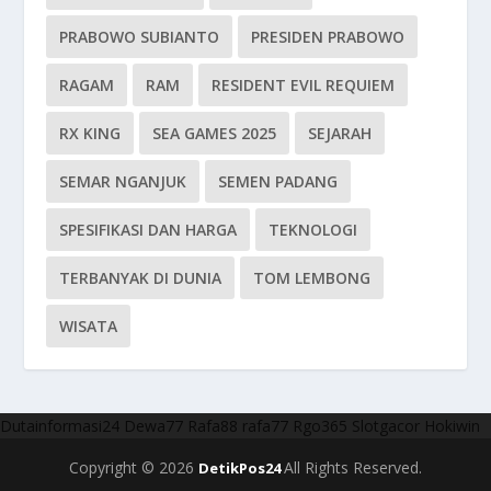
PRABOWO SUBIANTO
PRESIDEN PRABOWO
RAGAM
RAM
RESIDENT EVIL REQUIEM
RX KING
SEA GAMES 2025
SEJARAH
SEMAR NGANJUK
SEMEN PADANG
SPESIFIKASI DAN HARGA
TEKNOLOGI
TERBANYAK DI DUNIA
TOM LEMBONG
WISATA
Dutainformasi24
Dewa77
Rafa88
rafa77
Rgo365
Slotgacor
Hokiwin
Copyright © 2026
All Rights Reserved.
DetikPos24