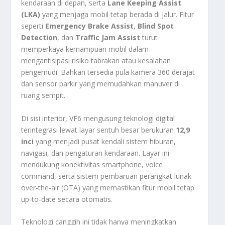
kendaraan di depan, serta
Lane Keeping Assist
(LKA)
yang menjaga mobil tetap berada di jalur. Fitur
seperti
Emergency Brake Assist
,
Blind Spot
Detection
, dan
Traffic Jam Assist
turut
memperkaya kemampuan mobil dalam
mengantisipasi risiko tabrakan atau kesalahan
pengemudi. Bahkan tersedia pula kamera 360 derajat
dan sensor parkir yang memudahkan manuver di
ruang sempit.
Di sisi interior, VF6 mengusung teknologi digital
terintegrasi lewat layar sentuh besar berukuran
12,9
inci
yang menjadi pusat kendali sistem hiburan,
navigasi, dan pengaturan kendaraan. Layar ini
mendukung konektivitas smartphone, voice
command, serta sistem pembaruan perangkat lunak
over-the-air (OTA) yang memastikan fitur mobil tetap
up-to-date secara otomatis.
Teknologi canggih ini tidak hanya meningkatkan