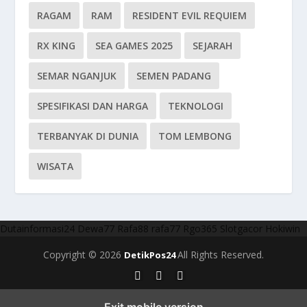
RAGAM
RAM
RESIDENT EVIL REQUIEM
RX KING
SEA GAMES 2025
SEJARAH
SEMAR NGANJUK
SEMEN PADANG
SPESIFIKASI DAN HARGA
TEKNOLOGI
TERBANYAK DI DUNIA
TOM LEMBONG
WISATA
Dutainformasi24
Dewa77
Rafa88
rafa77
Rgo365
Slotgacor
Hokiwin
Copyright © 2026
All Rights Reserved.
DetikPos24