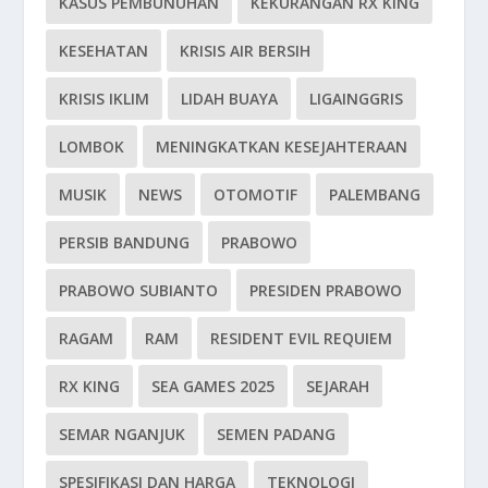
KASUS PEMBUNUHAN
KEKURANGAN RX KING
KESEHATAN
KRISIS AIR BERSIH
KRISIS IKLIM
LIDAH BUAYA
LIGAINGGRIS
LOMBOK
MENINGKATKAN KESEJAHTERAAN
MUSIK
NEWS
OTOMOTIF
PALEMBANG
PERSIB BANDUNG
PRABOWO
PRABOWO SUBIANTO
PRESIDEN PRABOWO
RAGAM
RAM
RESIDENT EVIL REQUIEM
RX KING
SEA GAMES 2025
SEJARAH
SEMAR NGANJUK
SEMEN PADANG
SPESIFIKASI DAN HARGA
TEKNOLOGI