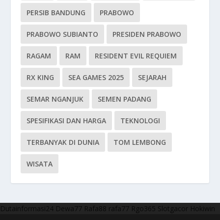
PERSIB BANDUNG
PRABOWO
PRABOWO SUBIANTO
PRESIDEN PRABOWO
RAGAM
RAM
RESIDENT EVIL REQUIEM
RX KING
SEA GAMES 2025
SEJARAH
SEMAR NGANJUK
SEMEN PADANG
SPESIFIKASI DAN HARGA
TEKNOLOGI
TERBANYAK DI DUNIA
TOM LEMBONG
WISATA
Dutainformasi24
Dewa77
Rafa88
rafa77
Rgo365
Slotgacor
Hokiwin