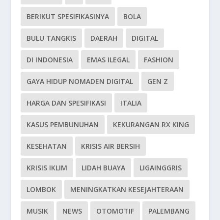
BERIKUT SPESIFIKASINYA
BOLA
BULU TANGKIS
DAERAH
DIGITAL
DI INDONESIA
EMAS ILEGAL
FASHION
GAYA HIDUP NOMADEN DIGITAL
GEN Z
HARGA DAN SPESIFIKASI
ITALIA
KASUS PEMBUNUHAN
KEKURANGAN RX KING
KESEHATAN
KRISIS AIR BERSIH
KRISIS IKLIM
LIDAH BUAYA
LIGAINGGRIS
LOMBOK
MENINGKATKAN KESEJAHTERAAN
MUSIK
NEWS
OTOMOTIF
PALEMBANG