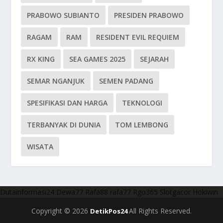
PRABOWO SUBIANTO
PRESIDEN PRABOWO
RAGAM
RAM
RESIDENT EVIL REQUIEM
RX KING
SEA GAMES 2025
SEJARAH
SEMAR NGANJUK
SEMEN PADANG
SPESIFIKASI DAN HARGA
TEKNOLOGI
TERBANYAK DI DUNIA
TOM LEMBONG
WISATA
Dutainformasi24
Dewa77
Rafa88
rafa77
Rgo365
Slotgacor
Hokiwin
Copyright © 2026
All Rights Reserved.
DetikPos24