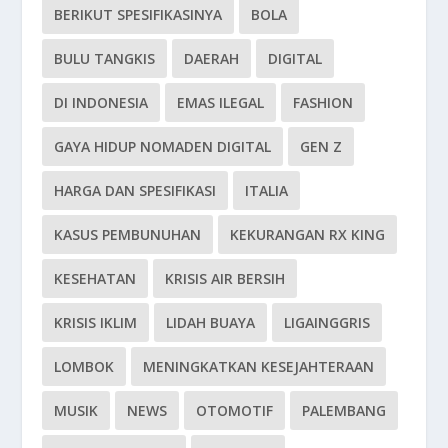
BERIKUT SPESIFIKASINYA
BOLA
BULU TANGKIS
DAERAH
DIGITAL
DI INDONESIA
EMAS ILEGAL
FASHION
GAYA HIDUP NOMADEN DIGITAL
GEN Z
HARGA DAN SPESIFIKASI
ITALIA
KASUS PEMBUNUHAN
KEKURANGAN RX KING
KESEHATAN
KRISIS AIR BERSIH
KRISIS IKLIM
LIDAH BUAYA
LIGAINGGRIS
LOMBOK
MENINGKATKAN KESEJAHTERAAN
MUSIK
NEWS
OTOMOTIF
PALEMBANG