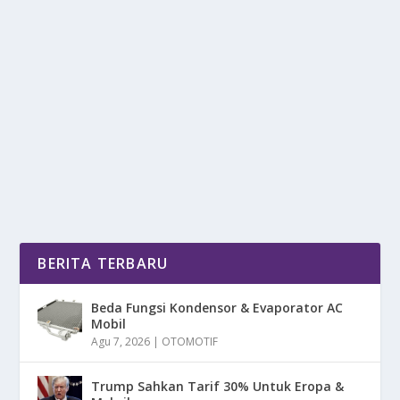
IPAD MINI 7 HADIR DENGAN PROSESOR
A17 PRO YANG CANGGIH
oleh
DetikPos 24
|
Feb 14, 2025
|
DIGITAL
,
LIFESTYLE
,
NEWS
|
0
|
IPad Mini 7 Hadir Dengan Prosesor A17 Pro Yang
Canggih, Pilihan Menarik Bagi Yang Mencari Tablet...
BACA SELENGKAPNYA
BERITA TERBARU
Beda Fungsi Kondensor & Evaporator AC
Mobil
Agu 7, 2026
|
OTOMOTIF
Trump Sahkan Tarif 30% Untuk Eropa &