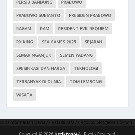
PERSIB BANDUNG
PRABOWO
PRABOWO SUBIANTO
PRESIDEN PRABOWO
RAGAM
RAM
RESIDENT EVIL REQUIEM
RX KING
SEA GAMES 2025
SEJARAH
SEMAR NGANJUK
SEMEN PADANG
SPESIFIKASI DAN HARGA
TEKNOLOGI
TERBANYAK DI DUNIA
TOM LEMBONG
WISATA
Dutainformasi24
Dewa77
Rafa88
rafa77
Rgo365
Slotgacor
Hokiwin
Copyright © 2026
All Rights Reserved.
DetikPos24