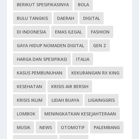
BERIKUT SPESIFIKASINYA
BOLA
BULU TANGKIS
DAERAH
DIGITAL
DI INDONESIA
EMAS ILEGAL
FASHION
GAYA HIDUP NOMADEN DIGITAL
GEN Z
HARGA DAN SPESIFIKASI
ITALIA
KASUS PEMBUNUHAN
KEKURANGAN RX KING
KESEHATAN
KRISIS AIR BERSIH
KRISIS IKLIM
LIDAH BUAYA
LIGAINGGRIS
LOMBOK
MENINGKATKAN KESEJAHTERAAN
MUSIK
NEWS
OTOMOTIF
PALEMBANG