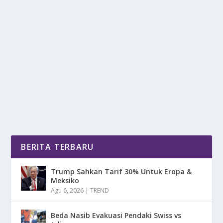
SKUTER NEXY+180 HADIRKAN DASH-CAM,
TFT, DAN ABS GANDA
oleh
DetikPos 24
|
Nov 21, 2025
|
OTOMOTIF
|
0
|
Skuter Nexy+180 Memperkenalkan Diri Sebagai
Kendaraan Pintar Di Era Konektivitas Masa Kini Yang...
BACA SELENGKAPNYA
BERITA TERBARU
Trump Sahkan Tarif 30% Untuk Eropa &
Meksiko
Agu 6, 2026
|
TREND
Beda Nasib Evakuasi Pendaki Swiss vs