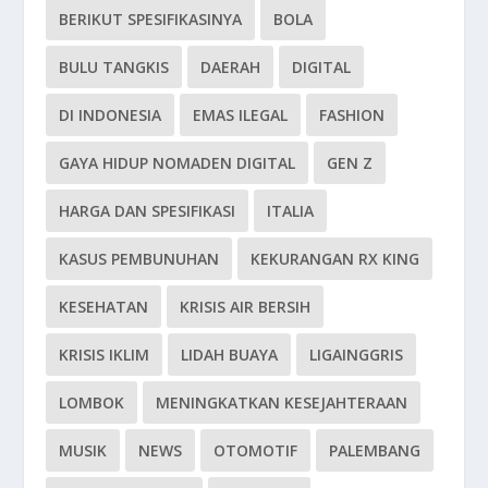
BERIKUT SPESIFIKASINYA
BOLA
BULU TANGKIS
DAERAH
DIGITAL
DI INDONESIA
EMAS ILEGAL
FASHION
GAYA HIDUP NOMADEN DIGITAL
GEN Z
HARGA DAN SPESIFIKASI
ITALIA
KASUS PEMBUNUHAN
KEKURANGAN RX KING
KESEHATAN
KRISIS AIR BERSIH
KRISIS IKLIM
LIDAH BUAYA
LIGAINGGRIS
LOMBOK
MENINGKATKAN KESEJAHTERAAN
MUSIK
NEWS
OTOMOTIF
PALEMBANG