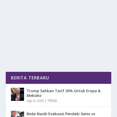
WISATA TERBAIK DI KEPULAUAN TOGEAN
SULTENG
oleh
DetikPos 24
|
Jun 14, 2025
|
DAERAH
|
0
|
Wisata Terbaik Di Kepulauan Togean Sulteng,
Menyuguhkan Perpaduan Sempurna Antara
Keindahan Alam...
BACA SELENGKAPNYA
BERITA TERBARU
Trump Sahkan Tarif 30% Untuk Eropa &
Meksiko
Agu 6, 2026
|
TREND
Beda Nasib Evakuasi Pendaki Swiss vs