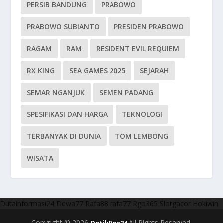
PERSIB BANDUNG
PRABOWO
PRABOWO SUBIANTO
PRESIDEN PRABOWO
RAGAM
RAM
RESIDENT EVIL REQUIEM
RX KING
SEA GAMES 2025
SEJARAH
SEMAR NGANJUK
SEMEN PADANG
SPESIFIKASI DAN HARGA
TEKNOLOGI
TERBANYAK DI DUNIA
TOM LEMBONG
WISATA
Dutainformasi24
Dewa77
Rafa88
rafa77
Rgo365
Slotgacor
Hokiwin
Copyright © 2026
All Rights Reserved.
DetikPos24