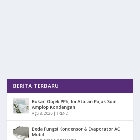
RAHASIA AMAN DI WHATSAPP: CARA
KERJA FITUR LOCKED CHATS
oleh
DetikPos 24
|
Jul 25, 2025
|
DIGITAL
|
0
|
Locked Chats menjadi salah satu fitur terbaru dari
WhatsApp yang di rancang untuk meningkatkan...
BACA SELENGKAPNYA
BERITA TERBARU
Bukan Objek PPh, Ini Aturan Pajak Soal
Amplop Kondangan
Agu 8, 2026
|
TREND
Beda Fungsi Kondensor & Evaporator AC
Mobil