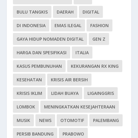
BULU TANGKIS
DAERAH
DIGITAL
DI INDONESIA
EMAS ILEGAL
FASHION
GAYA HIDUP NOMADEN DIGITAL
GEN Z
HARGA DAN SPESIFIKASI
ITALIA
KASUS PEMBUNUHAN
KEKURANGAN RX KING
KESEHATAN
KRISIS AIR BERSIH
KRISIS IKLIM
LIDAH BUAYA
LIGAINGGRIS
LOMBOK
MENINGKATKAN KESEJAHTERAAN
MUSIK
NEWS
OTOMOTIF
PALEMBANG
PERSIB BANDUNG
PRABOWO