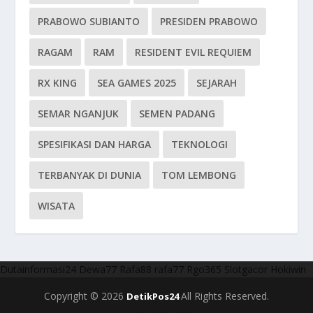
PRABOWO SUBIANTO
PRESIDEN PRABOWO
RAGAM
RAM
RESIDENT EVIL REQUIEM
RX KING
SEA GAMES 2025
SEJARAH
SEMAR NGANJUK
SEMEN PADANG
SPESIFIKASI DAN HARGA
TEKNOLOGI
TERBANYAK DI DUNIA
TOM LEMBONG
WISATA
Dutainformasi24
Dewa77
Rafa88
rafa77
Rgo365
Slotgacor
Hokiwin
Copyright © 2026
All Rights Reserved.
DetikPos24