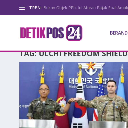
TREN:
Bukan Objek PPh, Ini Aturan Pajak Soal Amp
BERAND
TAG:
ULCHI FREEDOM SHIELD