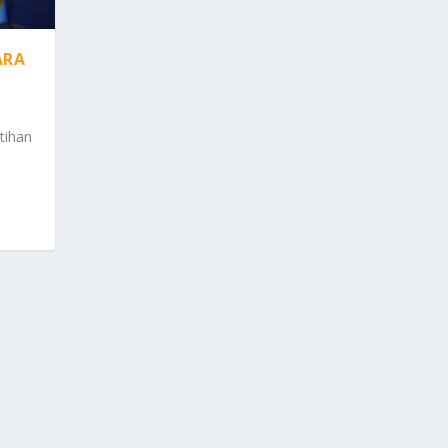
ARA
tihan