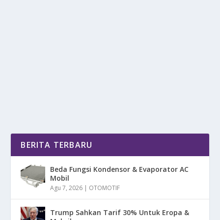
PONI DEPAN: TREN GAYA RAMBUT PRIA
BIKIN LOOK MAKIN SIMPEL
oleh
mimin1 penulis
|
Feb 8, 2026
|
LIFESTYLE
|
0
|
Poni Depan: Tren Gaya Rambut Pria Bikin Look Makin
Simpel Yang Menjadi Styling Kekinian Untuk...
BACA SELENGKAPNYA
BERITA TERBARU
Beda Fungsi Kondensor & Evaporator AC
Mobil
Agu 7, 2026
|
OTOMOTIF
Trump Sahkan Tarif 30% Untuk Eropa &