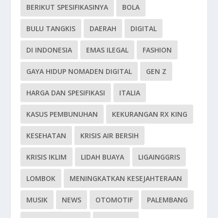
BERIKUT SPESIFIKASINYA
BOLA
BULU TANGKIS
DAERAH
DIGITAL
DI INDONESIA
EMAS ILEGAL
FASHION
GAYA HIDUP NOMADEN DIGITAL
GEN Z
HARGA DAN SPESIFIKASI
ITALIA
KASUS PEMBUNUHAN
KEKURANGAN RX KING
KESEHATAN
KRISIS AIR BERSIH
KRISIS IKLIM
LIDAH BUAYA
LIGAINGGRIS
LOMBOK
MENINGKATKAN KESEJAHTERAAN
MUSIK
NEWS
OTOMOTIF
PALEMBANG