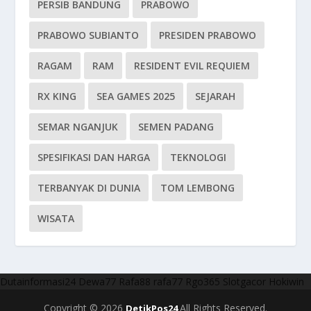
PERSIB BANDUNG
PRABOWO
PRABOWO SUBIANTO
PRESIDEN PRABOWO
RAGAM
RAM
RESIDENT EVIL REQUIEM
RX KING
SEA GAMES 2025
SEJARAH
SEMAR NGANJUK
SEMEN PADANG
SPESIFIKASI DAN HARGA
TEKNOLOGI
TERBANYAK DI DUNIA
TOM LEMBONG
WISATA
Dutainformasi24
Dewa77
Rafa88
rafa77
Rgo365
Slotgacor
Hokiwin
Copyright © 2026
All Rights Reserved.
DetikPos24