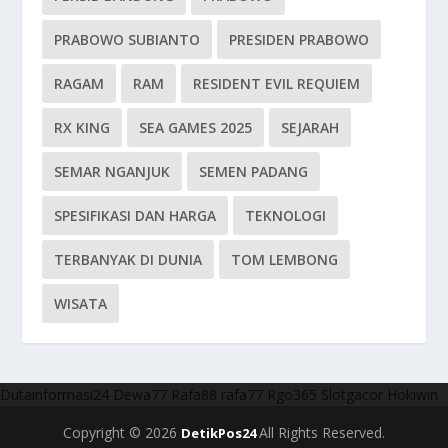
PRABOWO SUBIANTO
PRESIDEN PRABOWO
RAGAM
RAM
RESIDENT EVIL REQUIEM
RX KING
SEA GAMES 2025
SEJARAH
SEMAR NGANJUK
SEMEN PADANG
SPESIFIKASI DAN HARGA
TEKNOLOGI
TERBANYAK DI DUNIA
TOM LEMBONG
WISATA
Dutainformasi24
Dewa77
Rafa88
rafa77
Rgo365
Slotgacor
Hokiwin
Copyright © 2026
All Rights Reserved.
DetikPos24