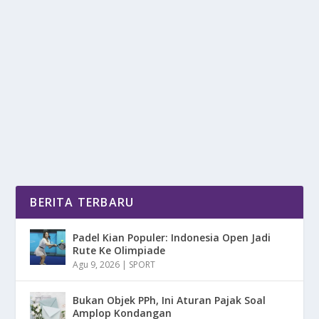
JAY IDZES KE SASSUOLO: DEGRADASI &
NILAI TRANSFER JADI KUNCI
oleh
DetikPos 24
|
Sep 21, 2025
|
BOLA
|
0
|
Jay Idzes di kabarkan menjadi target utama klub Serie
B Italia, Sassuolo, rumor ini mencuat...
BACA SELENGKAPNYA
BERITA TERBARU
Padel Kian Populer: Indonesia Open Jadi
Rute Ke Olimpiade
Agu 9, 2026
|
SPORT
Bukan Objek PPh, Ini Aturan Pajak Soal
Amplop Kondangan