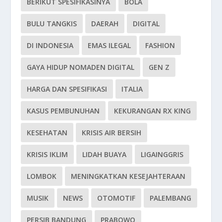
BERIKUT SPESIFIKASINYA
BOLA
BULU TANGKIS
DAERAH
DIGITAL
DI INDONESIA
EMAS ILEGAL
FASHION
GAYA HIDUP NOMADEN DIGITAL
GEN Z
HARGA DAN SPESIFIKASI
ITALIA
KASUS PEMBUNUHAN
KEKURANGAN RX KING
KESEHATAN
KRISIS AIR BERSIH
KRISIS IKLIM
LIDAH BUAYA
LIGAINGGRIS
LOMBOK
MENINGKATKAN KESEJAHTERAAN
MUSIK
NEWS
OTOMOTIF
PALEMBANG
PERSIB BANDUNG
PRABOWO