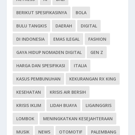
BERIKUT SPESIFIKASINYA
BOLA
BULU TANGKIS
DAERAH
DIGITAL
DI INDONESIA
EMAS ILEGAL
FASHION
GAYA HIDUP NOMADEN DIGITAL
GEN Z
HARGA DAN SPESIFIKASI
ITALIA
KASUS PEMBUNUHAN
KEKURANGAN RX KING
KESEHATAN
KRISIS AIR BERSIH
KRISIS IKLIM
LIDAH BUAYA
LIGAINGGRIS
LOMBOK
MENINGKATKAN KESEJAHTERAAN
MUSIK
NEWS
OTOMOTIF
PALEMBANG