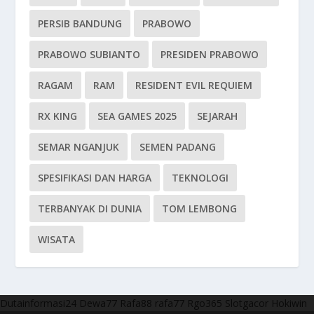
PERSIB BANDUNG
PRABOWO
PRABOWO SUBIANTO
PRESIDEN PRABOWO
RAGAM
RAM
RESIDENT EVIL REQUIEM
RX KING
SEA GAMES 2025
SEJARAH
SEMAR NGANJUK
SEMEN PADANG
SPESIFIKASI DAN HARGA
TEKNOLOGI
TERBANYAK DI DUNIA
TOM LEMBONG
WISATA
Dutainformasi24
Dewa77
Rafa88
rafa77
Rgo365
Slotgacor
Hokiwin