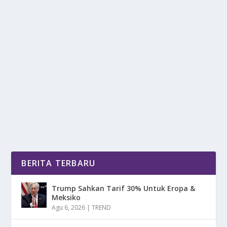
WOW! ADA MAKANAN INDONESIA DI TOP
4 TERMAHAL DUNIA
oleh
mimin1 penulis
|
Jun 1, 2026
|
TREND
|
0
|
Wow! Ada Makanan Indonesia Di Top 4 Termahal
Dunia Dengan Berbagai Sajian Menarik Yang
Membuatnya...
BACA SELENGKAPNYA
BERITA TERBARU
Trump Sahkan Tarif 30% Untuk Eropa &
Meksiko
Agu 6, 2026
|
TREND