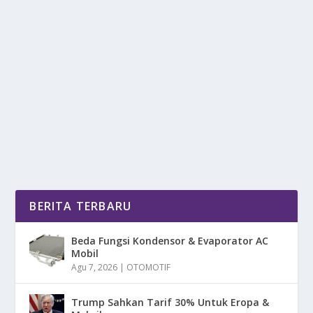
MAKIN TAJIR! SINGAPURA PATOK GAJI
TKA JADI RP79 JUTA
oleh
mimin1 penulis
|
Apr 7, 2026
|
DAERAH
|
0
|
Makin Tajir! Singapura Patok Gaji TKA Jadi Rp79 Juta
Yang Menjadi Jumlah Atau Nominal Cukup Besar...
BACA SELENGKAPNYA
BERITA TERBARU
Beda Fungsi Kondensor & Evaporator AC
Mobil
Agu 7, 2026
|
OTOMOTIF
Trump Sahkan Tarif 30% Untuk Eropa &