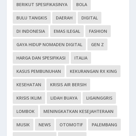
BERIKUT SPESIFIKASINYA
BOLA
BULU TANGKIS
DAERAH
DIGITAL
DI INDONESIA
EMAS ILEGAL
FASHION
GAYA HIDUP NOMADEN DIGITAL
GEN Z
HARGA DAN SPESIFIKASI
ITALIA
KASUS PEMBUNUHAN
KEKURANGAN RX KING
KESEHATAN
KRISIS AIR BERSIH
KRISIS IKLIM
LIDAH BUAYA
LIGAINGGRIS
LOMBOK
MENINGKATKAN KESEJAHTERAAN
MUSIK
NEWS
OTOMOTIF
PALEMBANG