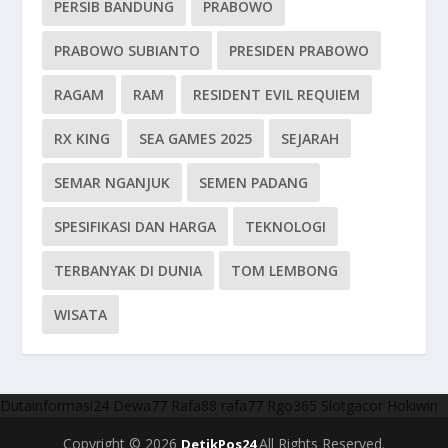
PERSIB BANDUNG
PRABOWO
PRABOWO SUBIANTO
PRESIDEN PRABOWO
RAGAM
RAM
RESIDENT EVIL REQUIEM
RX KING
SEA GAMES 2025
SEJARAH
SEMAR NGANJUK
SEMEN PADANG
SPESIFIKASI DAN HARGA
TEKNOLOGI
TERBANYAK DI DUNIA
TOM LEMBONG
WISATA
Dutainformasi24
Dewa77
Rafa88
rafa77
Rgo365
Slotgacor
Hokiwin
Copyright © 2026
All Rights Reserved.
DetikPos24