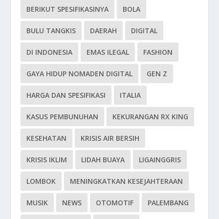
BERIKUT SPESIFIKASINYA
BOLA
BULU TANGKIS
DAERAH
DIGITAL
DI INDONESIA
EMAS ILEGAL
FASHION
GAYA HIDUP NOMADEN DIGITAL
GEN Z
HARGA DAN SPESIFIKASI
ITALIA
KASUS PEMBUNUHAN
KEKURANGAN RX KING
KESEHATAN
KRISIS AIR BERSIH
KRISIS IKLIM
LIDAH BUAYA
LIGAINGGRIS
LOMBOK
MENINGKATKAN KESEJAHTERAAN
MUSIK
NEWS
OTOMOTIF
PALEMBANG