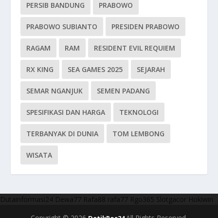
PERSIB BANDUNG
PRABOWO
PRABOWO SUBIANTO
PRESIDEN PRABOWO
RAGAM
RAM
RESIDENT EVIL REQUIEM
RX KING
SEA GAMES 2025
SEJARAH
SEMAR NGANJUK
SEMEN PADANG
SPESIFIKASI DAN HARGA
TEKNOLOGI
TERBANYAK DI DUNIA
TOM LEMBONG
WISATA
Dutainformasi24
Dewa77
Rafa88
rafa77
Rgo365
Slotgacor
Hokiwin
Copyright © 2026
All Rights Reserved.
DetikPos24