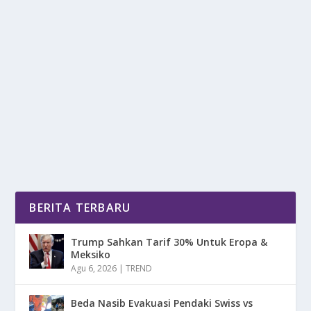
TIPS MEMILIH STYLING RAMBUT SESUAI
BENTUK WAJAH
oleh
DetikPos 24
|
Apr 22, 2025
|
LIFESTYLE
|
0
|
Tips Memilih Styling Rambut Sesuai Bentuk Wajah
Agar Bisa Tampil Lebih Percaya Diri Dan Menawan...
BACA SELENGKAPNYA
BERITA TERBARU
Trump Sahkan Tarif 30% Untuk Eropa &
Meksiko
Agu 6, 2026
|
TREND
Beda Nasib Evakuasi Pendaki Swiss vs